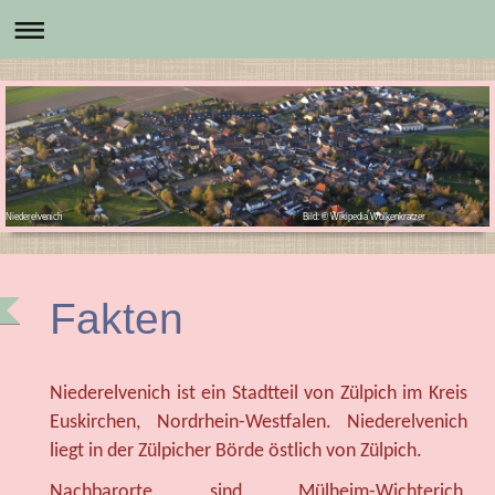
Niederelvenich Bild: © Wikipedia Wolkenkratzer
Fakten
Niederelvenich ist ein Stadtteil von Zülpich im Kreis
Euskirchen, Nordrhein-Westfalen. Niederelvenich
liegt in der Zülpicher Börde östlich von Zülpich.
Nachbarorte sind Mülheim-Wichterich,