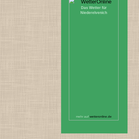
Das Wetter für
Niederelvenich
mehr auf
wetteronline.de